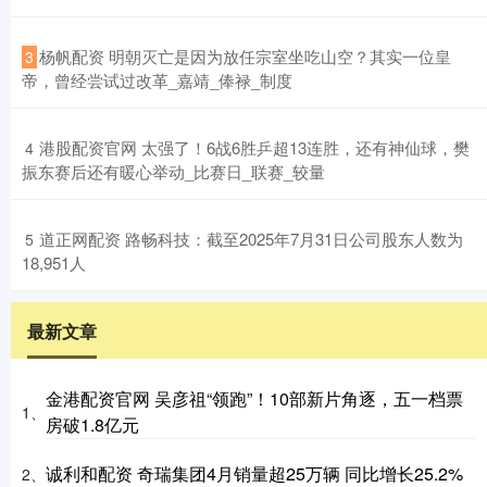
​杨帆配资 明朝灭亡是因为放任宗室坐吃山空？其实一位皇
3
帝，曾经尝试过改革_嘉靖_俸禄_制度
​港股配资官网 太强了！6战6胜乒超13连胜，还有神仙球，樊
4
振东赛后还有暖心举动_比赛日_联赛_较量
​道正网配资 路畅科技：截至2025年7月31日公司股东人数为
5
18,951人
最新文章
金港配资官网 吴彦祖“领跑”！10部新片角逐，五一档票
1、
房破1.8亿元
诚利和配资 奇瑞集团4月销量超25万辆 同比增长25.2%
2、