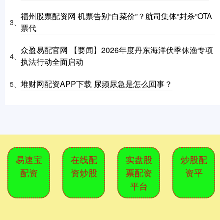
福州股票配资网 机票告别“白菜价”？航司集体“封杀”OTA
3、
票代
众盈易配官网 【要闻】2026年度丹东海洋伏季休渔专项
4、
执法行动全面启动
堆财网配资APP下载 尿频尿急是怎么回事？
5、
易速宝
在线配
实盘股
炒股配
配资
资炒股
票配资
资平
平台