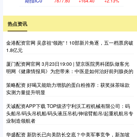
期指IC0
7877.80
+164.40
+2.13%
热点资讯
金港配资官网 吴彦祖“领跑”！10部新片角逐，五一档票房破
1.8亿元
厦门配资网官网 3月23日19:00 | 望京医院男科团队做客光
明网《健康情报局》为您带来：中医是如何治好前列腺炎的
策略配资 好喝又能助力增肌的蛋白粉推荐：获奖抹茶味款
实测力量提升明显
天诚配资APP下载 TOP级济宁利沃工程机械有限公司：码
头船吊/码头吊机船/码头液压吊机/伸缩臂船吊/起重机航吊专
业制造领航者
华盛配资 新防长已向美防长交底？中美军事竞争，新加坡