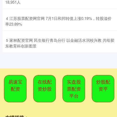
18,951人
​江苏股票配资网官网 7月1日和邦转债上涨0.19%，转股溢价
4
率23.89%
​家林配资官网 民生银行青岛分行 以金融活水润校兴教 共绘胶
5
东教育科创新图景
易速宝
在线配
实盘股
炒股配
配资
资炒股
票配资
资平
平台