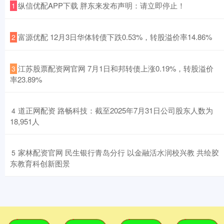
​纵信优配APP下载 胖东来发布声明：请立即停止！
1
​富源优配 12月3日华体转债下跌0.53%，转股溢价率14.86%
2
​江苏股票配资网官网 7月1日和邦转债上涨0.19%，转股溢价
3
率23.89%
​道正网配资 路畅科技：截至2025年7月31日公司股东人数为
4
18,951人
​家林配资官网 民生银行青岛分行 以金融活水润校兴教 共绘胶
5
东教育科创新图景