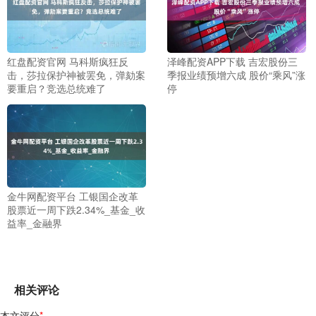
红盘配资官网 马科斯疯狂反
泽峰配资APP下载 吉宏股份三
击，莎拉保护神被罢免，弹劾案
季报业绩预增六成 股价“乘风”涨
要重启？竞选总统难了
停
金牛网配资平台 工银国企改革
股票近一周下跌2.34%_基金_收
益率_金融界
相关评论
本文评分
*