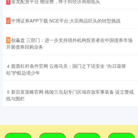
​金龙配资平台 物业费，终于向经济周期低头
1
​中博证券APP下载 NCE平台:大宗商品巨头的转型挑战
2
​创赢盘 三部门：进一步支持境外机构投资者在中国债券市场
3
开展债券回购业务
​股票杠杆条件官网 云南马关：国门之下话安全 “向日葵驿
4
站”护航边境少年
​新百富策略官网 格陵兰岛划专门区域存放军事装备 设立警戒
5
线与围栏