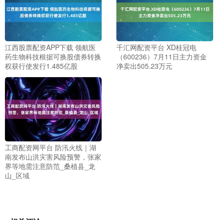
江西股票配资APP下载 领航医
千汇网配资平台 XD桂冠电
药生物科技根据可换股债券转换
（600236）7月11日主力资金
权获行使发行1.485亿股
净卖出505.23万元
工商配资网平台 防汛火线｜湖
南发布山洪灾害风险预警，张家
界等地需注意防范_桑植县_龙
山_区域