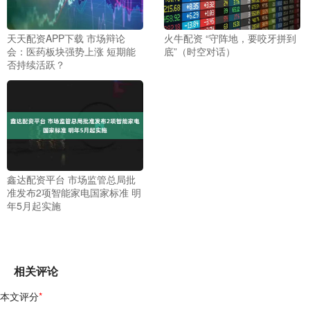
天天配资APP下载 市场辩论
火牛配资 “守阵地，要咬牙拼到
会：医药板块强势上涨 短期能
底”（时空对话）
否持续活跃？
鑫达配资平台 市场监管总局批
准发布2项智能家电国家标准 明
年5月起实施
相关评论
本文评分
*