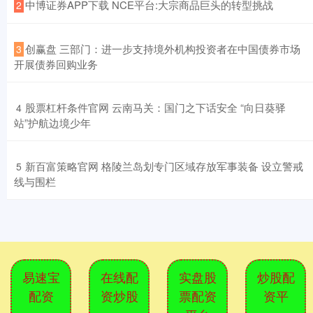
​中博证券APP下载 NCE平台:大宗商品巨头的转型挑战
2
​创赢盘 三部门：进一步支持境外机构投资者在中国债券市场
3
开展债券回购业务
​股票杠杆条件官网 云南马关：国门之下话安全 “向日葵驿
4
站”护航边境少年
​新百富策略官网 格陵兰岛划专门区域存放军事装备 设立警戒
5
线与围栏
易速宝
在线配
实盘股
炒股配
配资
资炒股
票配资
资平