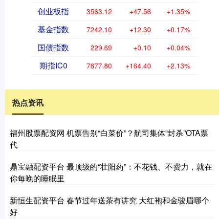
创业板指
3563.12
+47.56
+1.35%
基金指数
7242.10
+12.30
+0.17%
国债指数
229.69
+0.10
+0.04%
期指IC0
7877.80
+164.40
+2.13%
热点资讯
福州股票配资网 机票告别“白菜价”？航司集体“封杀”OTA票
代
鼎宝融配资平台 最顶级的“壮阳药”：不花钱、不费力，就在
你每晚的睡眠里
新恒生配资平台 春节过年送茶有讲究 大红袍和金骏眉哪个
好