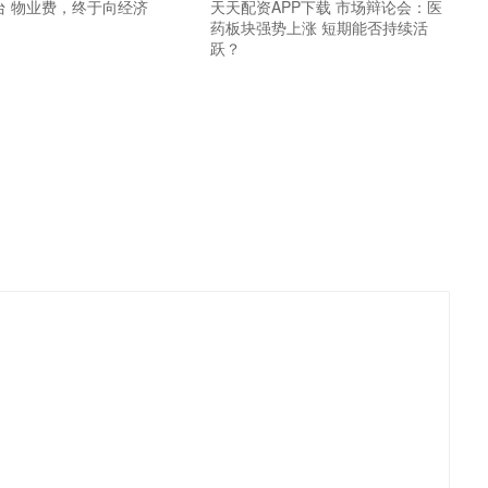
台 物业费，终于向经济
天天配资APP下载 市场辩论会：医
药板块强势上涨 短期能否持续活
跃？