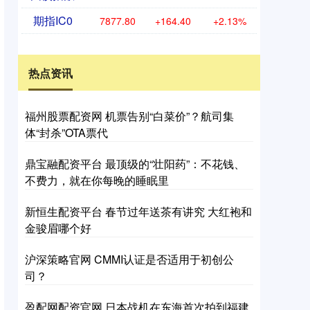
期指IC0
7877.80
+164.40
+2.13%
热点资讯
福州股票配资网 机票告别“白菜价”？航司集
体“封杀”OTA票代
鼎宝融配资平台 最顶级的“壮阳药”：不花钱、
不费力，就在你每晚的睡眠里
新恒生配资平台 春节过年送茶有讲究 大红袍和
金骏眉哪个好
沪深策略官网 CMMI认证是否适用于初创公
司？
盈配网配资官网 日本战机在东海首次拍到福建