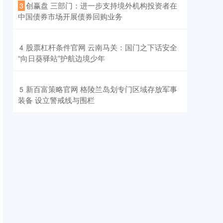
​创赢盘 三部门：进一步支持境外机构投资者在
3
中国债券市场开展债券回购业务
​股票杠杆条件官网 云南马关：国门之下话安全
4
“向日葵驿站”护航边境少年
​新百富策略官网 格陵兰岛划专门区域存放军事
5
装备 设立警戒线与围栏