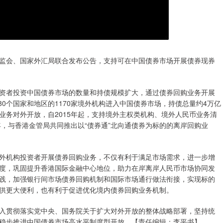
中国证监会、国家外汇局联合发布公告，支持可在中国债券市场开展债券现券
资者投资中国债券市场的数量和持债规模扩大，通过债券回购业务开展
80个国家和地区的1170家境外机构进入中国债券市场，持债总量约4万亿
业务对外开放，自2015年起，支持境外主权类机构、境外人民币业务清
年，与香港金管局共同推出以“债券通”北向通债券为标的的离岸回购业
外机构投资者开展债券回购业务，不仅有利于满足市场需求，进一步增
度，巩固提升香港国际金融中心地位，助力在岸离岸人民币市场协同发
践，加强银行间市场债券回购机制和国际市场通行做法衔接，实现标的
供更大便利，也有利于促进优化境内债券回购业务机制。
入贯彻落实党中央、国务院关于扩大对外开放的整体战略部署，坚持统
稳步推进中国债券市场高水平制度型开放。【责任编辑：李平书】