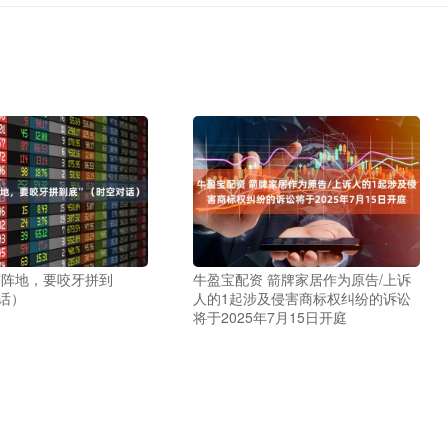
守阵地，要咬牙拼到
牛盈宝配资 箭牌家居作为原告/上诉
话）
人的1起涉及侵害商标权纠纷的诉讼
将于2025年7月15日开庭