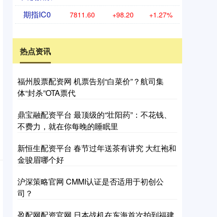
期指IC0
7811.60
+98.20
+1.27%
热点资讯
福州股票配资网 机票告别“白菜价”？航司集
体“封杀”OTA票代
鼎宝融配资平台 最顶级的“壮阳药”：不花钱、
不费力，就在你每晚的睡眠里
新恒生配资平台 春节过年送茶有讲究 大红袍和
金骏眉哪个好
沪深策略官网 CMMI认证是否适用于初创公
司？
盈配网配资官网 日本战机在东海首次拍到福建