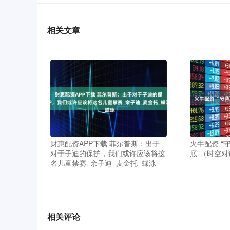
相关文章
财惠配资APP下载 菲尔普斯：出于
火牛配资 “
对于子迪的保护，我们或许应该将这
底”（时空对
名儿童禁赛_余子迪_麦金托_蝶泳
相关评论