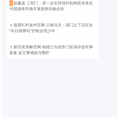
​创赢盘 三部门：进一步支持境外机构投资者在
3
中国债券市场开展债券回购业务
​股票杠杆条件官网 云南马关：国门之下话安全
4
“向日葵驿站”护航边境少年
​新百富策略官网 格陵兰岛划专门区域存放军事
5
装备 设立警戒线与围栏