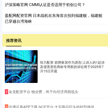
沪深策略官网 CMMI认证是否适用于初创公司？
盈配网配资官网 日本战机在东海首次拍到福建舰，福建舰
已穿越台湾海峡
推荐资讯
恒力配资 箭牌家居作为原告/上诉人的1起涉
及侵害原告商标专用权的诉讼将于2025年7
月15日开庭
​金龙配资平台 物业费，终于向经济周期低头
1
​中博证券APP下载 NCE平台:大宗商品巨头的转型挑战
2